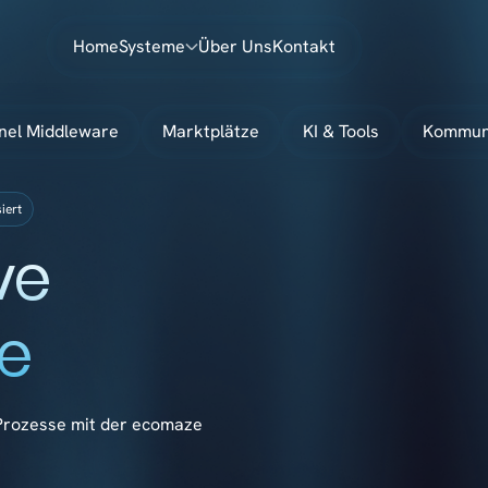
Home
Systeme
Über Uns
Kontakt
nel Middleware
Marktplätze
KI & Tools
Kommun
siert
ve
le
-Prozesse mit der ecomaze