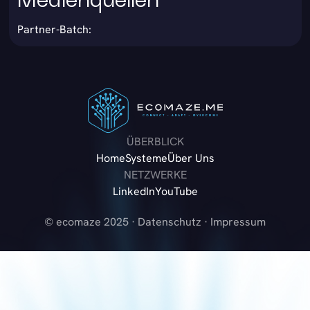
Medienquellen
Partner-Batch:
ÜBERBLICK
Home
Systeme
Über Uns
NETZWERKE
LinkedIn
YouTube
© ecomaze 2025 ·
Datenschutz
·
Impressum